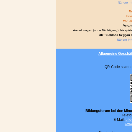
Nähere In
Re
Ein
MO, 20
Verans
Anmeldungen (ohne Nächtigung): bis späte
ORT:
Schloss Seggau be
Nähere Inf
Allgemeine Geschä
QR-Code scanne
Bildungsforum bei den Minori
Telefo
E-Mail:
bil
www.