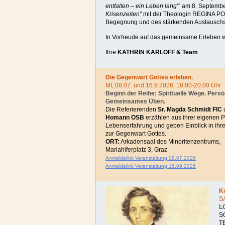
entfalten – ein Leben lang
‘" am 8. Septemb
Krisenzeiten"
mit der Theologin REGINA PO
Begegnung und des stärkenden Austauschs
In Vorfreude auf das gemeinsame Erleben
Ihre
KATHRIN KARLOFF & Team
Die Gegenwart Gottes erleben.
MI, 08.07. und 16.9.2026, 18:00-20:00 Uhr
Beginn der Reihe: Spirituelle Wege. Pers
Gemeinsames Üben.
Die Referierenden
Sr. Magda Schmidt FIC
Homann OSB
erzählen aus ihrer eigenen P
Lebenserfahrung und geben Einblick in ihr
zur Gegenwart Gottes.
ORT:
Arkadensaal
des Minoritenzentrums,
Mariahiferplatz 3, Graz
Anmeldelink Veranstaltung 08.07.2026
Anmeldelink Veranstaltung 16.09.2026
K
SA
L
S
T