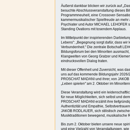
Äußerst dankbar blicken wir zurück auf
„Das
besuchte Abschlussveranstaltung dieses Bil
Programmneuheit, eine Crossover-Sensation 
kammermusikalischer Spielfreude an mehr als
Psychiater und Autor MICHAEL LEHOFER s
Standing Ovations mit tosendem Applaus.
Im Mittelpunkt der inspirierenden Darbietun
Lebens": „Begegnung sorgt dafür, dass wir l
Verbundenheit." Die zentrale Botschaft LE
Bildungsforum bei den Minoriten ausmacht, 
Klangwelten von Georg Gratzer und Klemens
eindrucksvollen Dialog traten.
Mit dieser Offenheit und Zuversicht, was da
uns auf das kommende Bildungsjahr 2026/27
PROSCHAT MADANI und ihrer, von JAKOB R
„
Leben spielen"
am 2. Oktober im Minoritensa
Diese Veranstaltung wird ein leidenschaftli
für neue Möglichkeiten, sich selbst und dem
PROSCHAT MADANI erzählt ihre tiefgründig
Authentizität und Empathie, Selbstvertrau
JAKOB RODLAUER, sich stilistisch zwischen
Musiktraditionen bewegend, musikalische Rä
Bis zum 2. Oktober bieten unsere neue spiri
und eine Vielzahl von Veranstaltungen, w