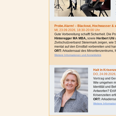
Probe.Alarm! – Blackout, Hochwasser & a
MI, 23.09.2026, 18:30-20:00 Uhr
Gute Vorbereitung schafft Sicherheit. Die 
Hinteregger
MA MBA,
sowie
Heribert Uhl
Zivilschutzverband Steiermark zeigen, wie S
mental auf den Ernstfall vorbereiten und ha
ORT:
Arkadensaal des Minoritenzentrums, Ma
Weitere Informationen und Anmeldelink
Halt in Krisenz
DO, 24.09.2026,
Vortrag und Ges
Wie umgehen mit
Identität und B
Antworten?
Eröf
Krisenzeiten erf
ORT:
Arkadensaa
Weitere Informati