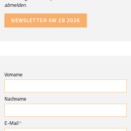
abmelden.
NEWSLETTER KW 28 2026
Vorname
Security token
Reference
Secondary phone
Nachname
E-Mail
*