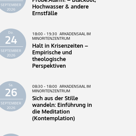
SEPTEMBER
Hochwasser & andere
2026
Ernstfälle
Do.
18:00 - 19:30
ARKADENSAAL IM
24
MINORITENZENTRUM
Halt in Krisenzeiten –
SEPTEMBER
Empirische und
2026
theologische
Perspektiven
Sa.
08:30 - 18:00
ARKADENSAAL IM
26
MINORITENZENTRUM
Sich aus der Stille
SEPTEMBER
wandeln: Einführung in
2026
die Meditation
(Kontemplation)