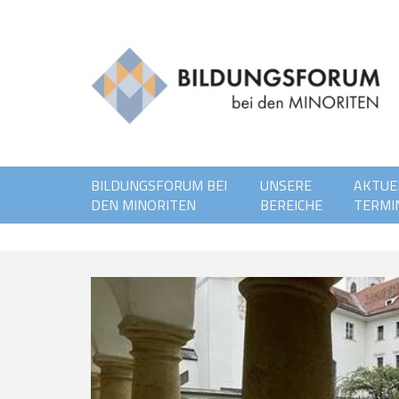
BILDUNGSFORUM BEI
UNSERE
AKTUE
DEN MINORITEN
BEREICHE
TERMI
n!
31.7.-11.8. sowie vom