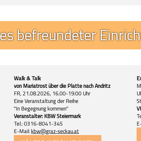
les befreundeter Einric
Walk & Talk
E
von Mariatrost über die Platte nach Andritz
M
FR, 21.08.2026, 16.00-19:00 Uhr
U
Eine Veranstaltung der Reihe
S
"In Begegnung kommen"
V
Veranstalter: KBW Steiermark
T
Tel.: 0316-8041-345
E
E-Mail:
kbw@graz-seckau.at