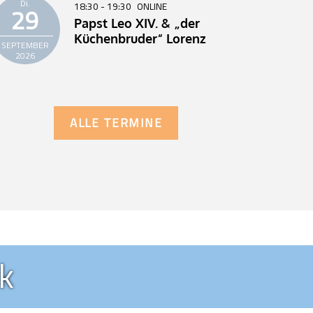
Di.
18:30 - 19:30
ONLINE
29
Papst Leo XIV. & „der
Küchenbruder“ Lorenz
SEPTEMBER
2026
ALLE TERMINE
ck