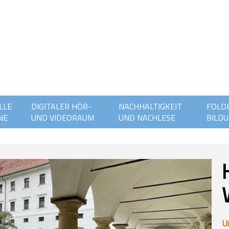
LLE
DIGITALER HÖR-
NACHHALTIGKEIT
FOLDE
NE
UND VIDEORAUM
UND NACHLESE
BILDU