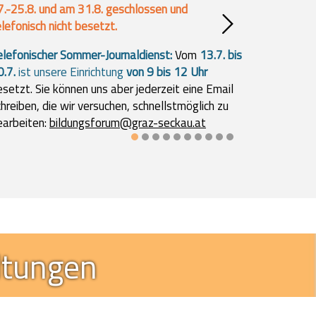
Mit seiner fulminanten Abschlussveranstaltung
„Das Leben ist ein Fest!“ beschloss das
Bildungsforum bei den Minoriten sein Bildungsjahr
2025/26 im bis auf den letzten Platz gefüllten
Minoritensaal.
ltungen