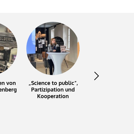
en von
„Science to public“,
Menschliche
enberg
Partizipation und
Sinnsuche und
Kooperation
künstliche
Intelligenz