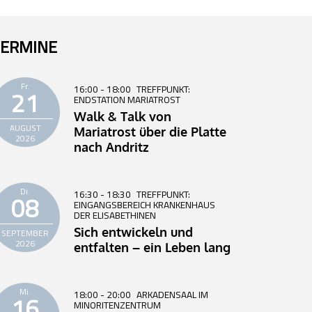
ERMINE
Fr.
16:00 - 18:00
TREFFPUNKT:
21
ENDSTATION MARIATROST
Walk & Talk von
AUGUST
Mariatrost über die Platte
2026
nach Andritz
Di.
16:30 - 18:30
TREFFPUNKT:
08
EINGANGSBEREICH KRANKENHAUS
DER ELISABETHINEN
Sich entwickeln und
SEPTEMBER
2026
entfalten – ein Leben lang
Mi.
18:00 - 20:00
ARKADENSAAL IM
16
MINORITENZENTRUM