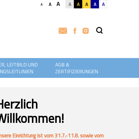
A
A
A
A
A
A
A
A
R, LEITBILD UND
AGB &
NGSLEITLINIEN
ZERTIFIZIERUNGEN
Nachbericht: Das Leben ist ein Fest! – Standing
Ovations für M. Lehofer, Gratzer & Bittmann