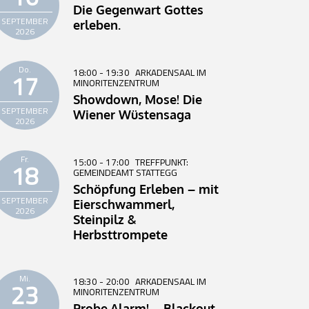
Die Gegenwart Gottes
SEPTEMBER
erleben.
2026
Do.
18:00 - 19:30
ARKADENSAAL IM
17
MINORITENZENTRUM
Showdown, Mose! Die
SEPTEMBER
Wiener Wüstensaga
2026
Fr.
15:00 - 17:00
TREFFPUNKT:
18
GEMEINDEAMT STATTEGG
Schöpfung Erleben – mit
SEPTEMBER
Eierschwammerl,
2026
Steinpilz &
Herbsttrompete
Mi.
18:30 - 20:00
ARKADENSAAL IM
23
MINORITENZENTRUM
Probe.Alarm! – Blackout,