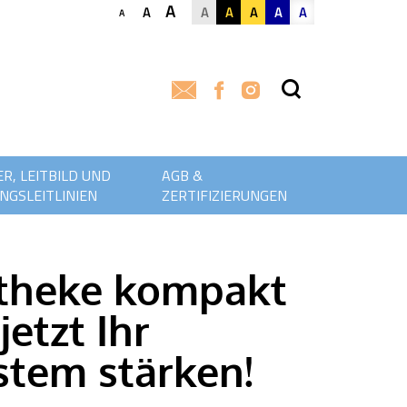
A
A
A
A
A
A
A
A
R, LEITBILD UND
AGB &
NGSLEITLINIEN
ZERTIFIZIERUNGEN
theke kompakt
jetzt Ihr
tem stärken!