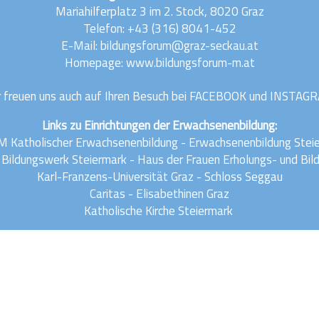
Mariahilferplatz 3 im 2. Stock, 8020 Graz
Telefon:
+43 (316) 8041-452
E-Mail:
bildungsforum@graz-seckau.at
Homepage: www.bildungsforum-m.at
 freuen uns auch auf Ihren Besuch bei
FACEBOOK
und
INSTAG
Links zu Einrichtungen der Erwachsenenbildung:
 Katholischer Erwachsenenbildung
-
Erwachsenenbildung Stei
 Bildungswerk Steiermark
-
Haus der Frauen Erholungs- und Bi
Karl-Franzens-Universität Graz
-
Schloss Seggau
Caritas
-
Elisabethinen Graz
Katholische Kirche Steiermark
Impressum
Datenschutz
Anmelden