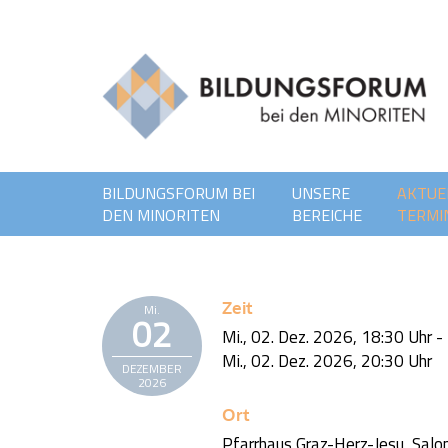
BILDUNGSFORUM BEI
UNSERE
AKTUE
DEN MINORITEN
BEREICHE
TERMI
Zeit
Mi.
02
Mi., 02. Dez. 2026,
18:30 Uhr
-
Mi., 02. Dez. 2026,
20:30 Uhr
DEZEMBER
2026
Ort
Pfarrhaus Graz-Herz-Jesu, Salon