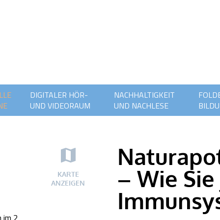
LLE
DIGITALER HÖR-
NACHHALTIGKEIT
FOLDE
NE
UND VIDEORAUM
UND NACHLESE
BILDU
Naturapo
– Wie Sie 
KARTE
ANZEIGEN
Immunsys
 im 2.