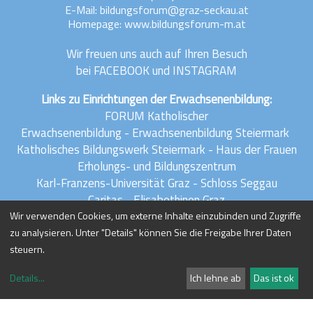
E-Mail:
bildungsforum@graz-seckau.at
Homepage: www.bildungsforum-m.at
Wir freuen uns auch auf Ihren Besuch
bei
FACEBOOK
und
INSTAGRAM
Links zu Einrichtungen der Erwachsenenbildung:
FORUM Katholischer
Erwachsenenbildung
-
Erwachsenenbildung Steiermark
Katholisches Bildungswerk Steiermark
-
Haus der Frauen
Erholungs- und Bildungszentrum
Karl-Franzens-Universität Graz
-
Schloss Seggau
Caritas
-
Elisabethinen Graz
Katholische Kirche Steiermark
Wir verwenden Cookies, um externe Inhalte einzubinden und Zugriffe
zu analysieren. Unter "Details" können Sie die Freigabe Ihrer Daten
steuern.
Impressum
Datenschutz
Details
...
Ich lehne ab
Das ist ok
Anmelden