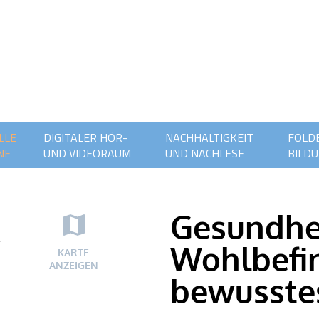
LLE
DIGITALER HÖR-
NACHHALTIGKEIT
FOLDE
NE
UND VIDEORAUM
UND NACHLESE
BILDU
Gesundhe
-
Wohlbefi
KARTE
ANZEIGEN
bewusste