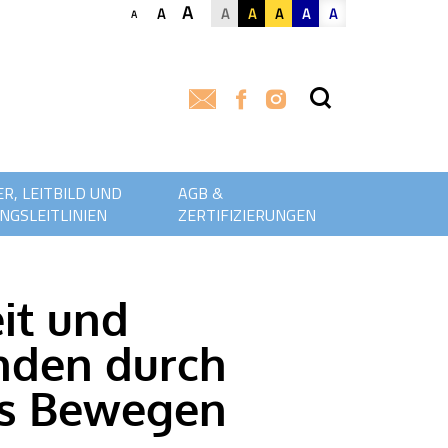
A
A
A
A
A
A
A
A
R, LEITBILD UND
AGB &
NGSLEITLINIEN
ZERTIFIZIERUNGEN
it und
nden durch
s Bewegen